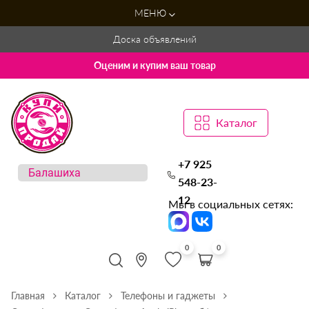
МЕНЮ
Доска объявлений
Оценим и купим ваш товар
Каталог
+7 925
548-23-
12
Мы в социальных сетях:
0
0
Главная
Каталог
Телефоны и гаджеты