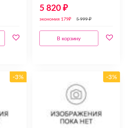
5 820 ₽
экономия 179₽
5 999 ₽
В корзину
-3%
-3%