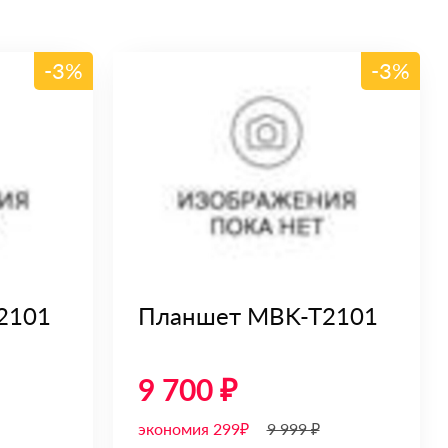
-3%
-3%
2101
Планшет MBK-T2101
9 700 ₽
экономия 299₽
9 999 ₽