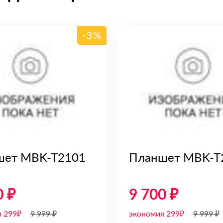
-3%
шет MBK-T2101
Планшет MBK-T
0 ₽
9 700 ₽
я 299₽
9 999 ₽
экономия 299₽
9 999 ₽