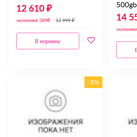
500gb
12 610 ₽
14 5
экономия 389₽
12 999 ₽
экономи
В корзину
-3%