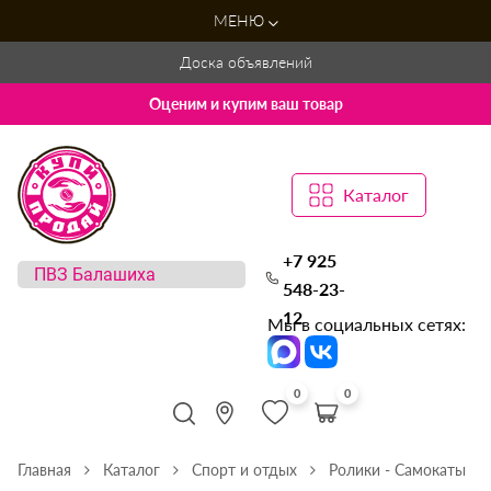
МЕНЮ
Доска объявлений
Оценим и купим ваш товар
Каталог
+7 925
548-23-
12
Мы в социальных сетях:
0
0
Главная
Каталог
Спорт и отдых
Ролики - Самокаты