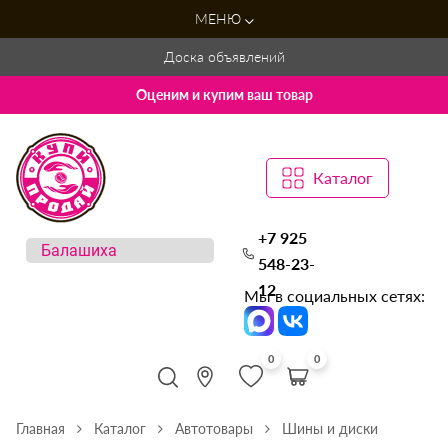
МЕНЮ
Доска объявлений
Оценим и купим ваш товар
Каталог
+7 925
548-23-
12
Мы в социальных сетях:
0
0
Главная
Каталог
Автотовары
Шины и диски