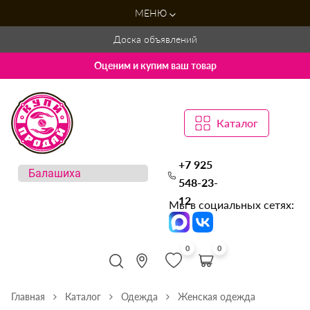
МЕНЮ
Доска объявлений
Оценим и купим ваш товар
Каталог
+7 925
548-23-
12
Мы в социальных сетях:
0
0
Главная
Каталог
Одежда
Женская одежда