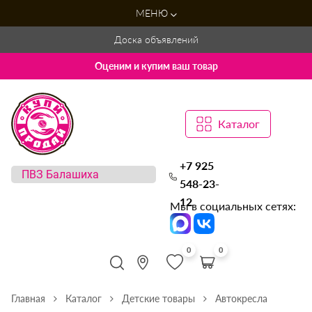
МЕНЮ
Доска объявлений
Оценим и купим ваш товар
Каталог
+7 925
548-23-
12
Мы в социальных сетях:
0
0
Главная
Каталог
Детские товары
Автокресла