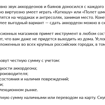
вно звук аккордеонов и баянов доносился с каждого 
но виртуозно умеет играть «Катюшу» или «Полет шме
ятся на чердаках и антресолях, занимая место. Коне
олее выгодный вариант — сдать аккордеон можно в с
сионных магазинов примет инструмент в любом сост
ит, что вам даже не придется выходить из дома. Усл
оложенных во всех крупных российских городах, в то
овут честную сумму с учетом:
дкости аккордеона;
производителя;
 состояния и наличия повреждений;
и;
ллекционном рынке.
ную сумму наличными или переводом на карту. Ску