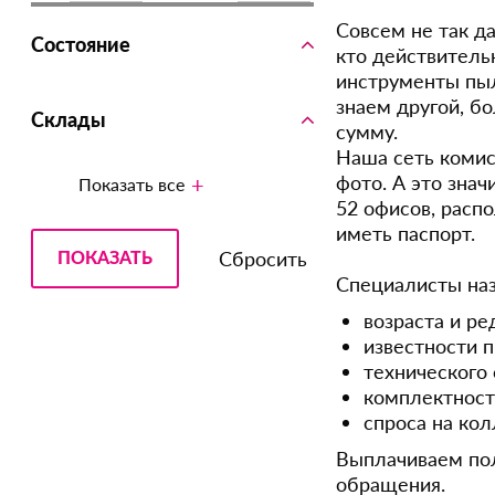
Совсем не так да
Состояние
кто действитель
инструменты пыл
знаем другой, б
Склады
сумму.
Наша сеть комис
фото. А это знач
Показать все
52 офисов, расп
иметь паспорт.
Специалисты наз
возраста и ре
известности 
технического
комплектност
спроса на ко
Выплачиваем пол
обращения.