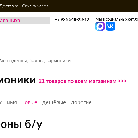
Доставка
Скупка часов
Мы в социальных сетях
+7 925 548-23-12
Аккордеоны, баяны, гармоники
рмоники
21 товаров по всем магазинам >>>
:
имя
новые
дешёвые
дорогие
оны б/у