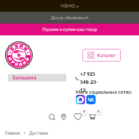
МЕНЮ
Доска объявлений
Оценим и купим ваш товар
Каталог
+7 925
548-23-
12
Мы в социальных сетях:
0
0
Главная
Доставка