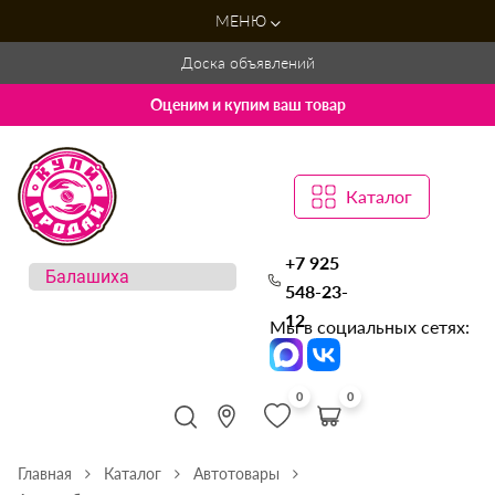
МЕНЮ
Доска объявлений
Оценим и купим ваш товар
Каталог
+7 925
548-23-
12
Мы в социальных сетях:
0
0
Главная
Каталог
Автотовары