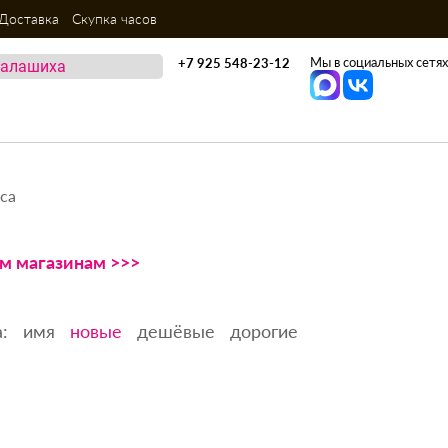
Доставка
Скупка часов
Мы в социальных сетях
+7 925 548-23-12
са
ем магазинам >>>
:
имя
новые
дешёвые
дорогие