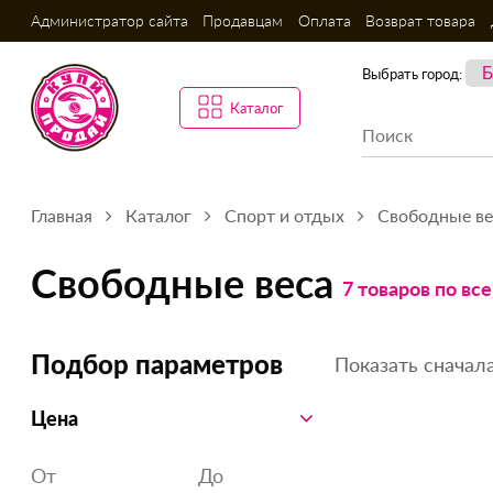
Администратор сайта
Продавцам
Оплата
Возврат товара
Выбрать город:
Каталог
Главная
Каталог
Спорт и отдых
Свободные ве
Свободные веса
7 товаров по вс
Показать сначала
Подбор параметров
Цена
От
До