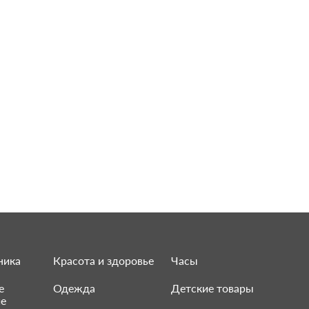
ника
Красота и здоровье
Часы
е
Одежда
Детские товары
ие