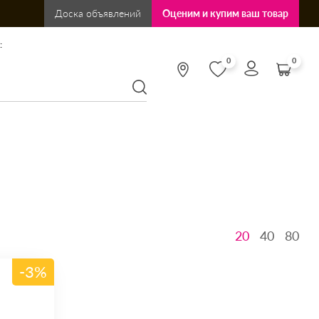
Доска объявлений
Оценим и купим ваш товар
:
0
0
20
40
80
-3%