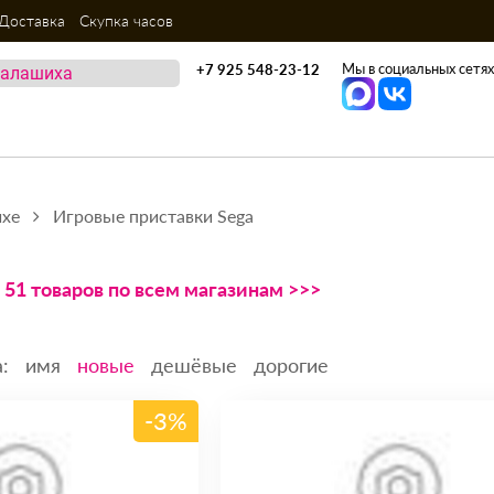
Доставка
Скупка часов
Мы в социальных сетях
+7 925 548-23-12
ихе
Игровые приставки Sega
51 товаров по всем магазинам >>>
:
имя
новые
дешёвые
дорогие
-3%