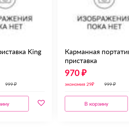
риставка King
Карманная портати
приставка
970 ₽
999 ₽
экономия 29₽
999 ₽
зину
В корзину