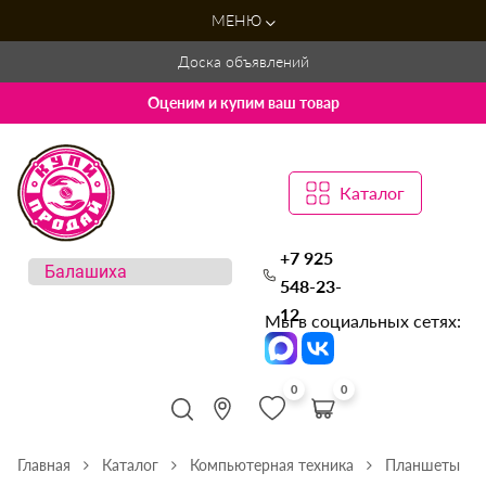
МЕНЮ
Доска объявлений
Оценим и купим ваш товар
Каталог
+7 925
548-23-
12
Мы в социальных сетях:
0
0
Главная
Каталог
Компьютерная техника
Планшеты