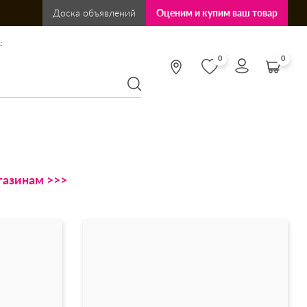
Доска объявлений
Оценим и купим ваш товар
:
0
0
газинам >>>