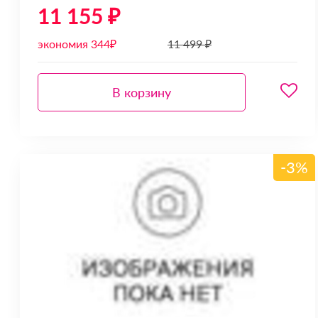
11 155 ₽
экономия 344₽
11 499 ₽
В корзину
-3%