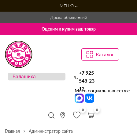
МЕНЮ
Доска объявлений
Оценим и купим ваш товар
Каталог
+7 925
548-23-
12
Мы в социальных сетях:
0
0
Главная
Администратор сайта