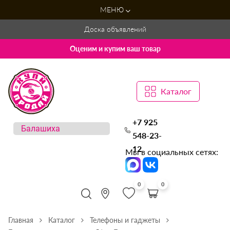
МЕНЮ
Доска объявлений
Оценим и купим ваш товар
Каталог
+7 925
548-23-
12
Мы в социальных сетях:
0
0
Главная
Каталог
Телефоны и гаджеты