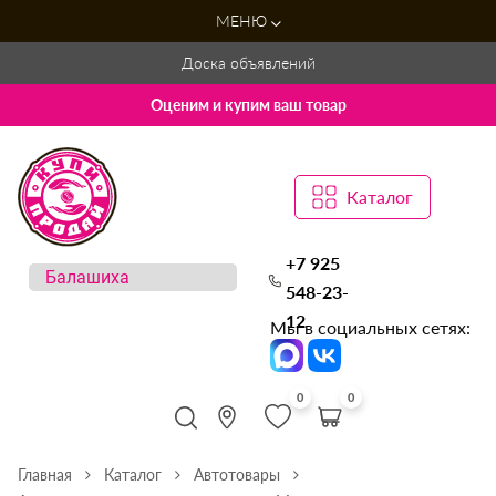
МЕНЮ
Доска объявлений
Оценим и купим ваш товар
Каталог
+7 925
548-23-
12
Мы в социальных сетях:
0
0
Главная
Каталог
Автотовары