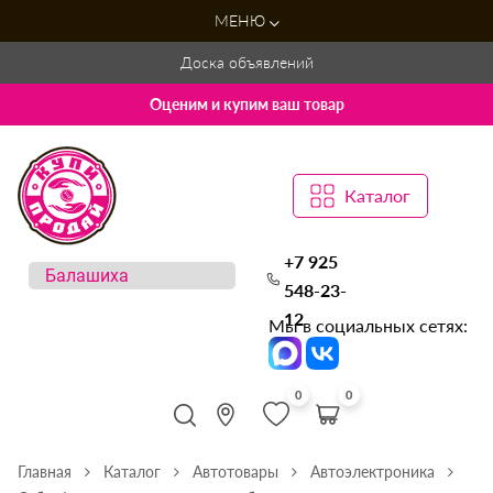
МЕНЮ
Доска объявлений
Оценим и купим ваш товар
Каталог
+7 925
548-23-
12
Мы в социальных сетях:
0
0
Главная
Каталог
Автотовары
Автоэлектроника