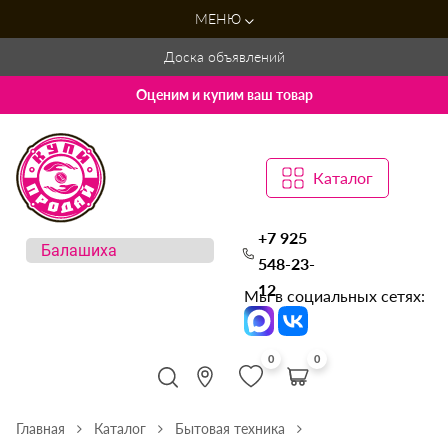
МЕНЮ
Доска объявлений
Оценим и купим ваш товар
Каталог
+7 925
548-23-
12
Мы в социальных сетях:
0
0
Главная
Каталог
Бытовая техника