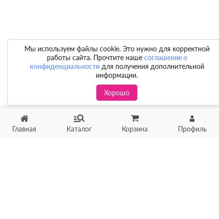
Мы используем файлы cookie. Это нужно для корректной
работы сайта. Прочтите наше
соглашение о
конфиденциальности
для получения дополнительной
информации.
Хорошо
Главная
Каталог
Корзина
Профиль
Хотите продать товар?
Оцените товар по фото
онлайн в течение 10 минут