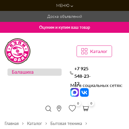
МЕНЮ
Доска объявлений
Оценим и купим ваш товар
Каталог
+7 925
548-23-
12
Мы в социальных сетях:
0
0
Главная
Каталог
Бытовая техника