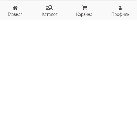
Главная
Каталог
Корзина
Профиль
Хотите продать товар?
Оцените товар по фото
онлайн в течение 10 минут
Загрузить фото