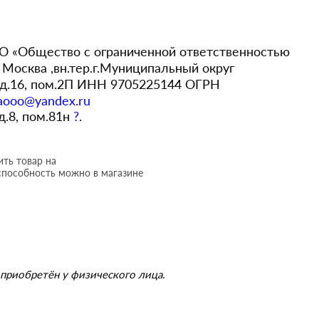
 «Общество с ограниченной ответственностью
Москва ,вн.тер.г.Муниципальный округ
,д.16, пом.2П ИНН 9705225144 ОГРН
aooo@yandex.ru
 д.8, пом.81н
?
.
ть товар на
способность можно в магазине
приобретён у физического лица.