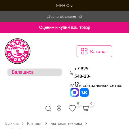
МЕНЮ
Доска объявлений
Оценим и купим ваш товар
Каталог
+7 925
548-23-
12
Мы в социальных сетях:
0
0
Главная
Каталог
Бытовая техника