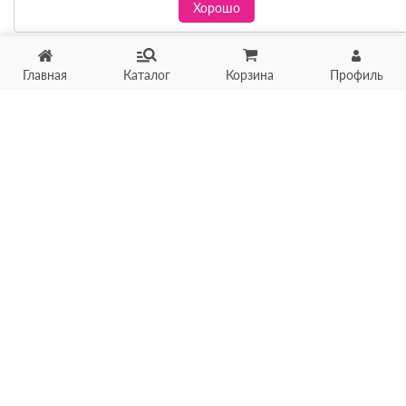
Хорошо
Главная
Каталог
Корзина
Профиль
Хотите продать товар?
Оцените товар по фото
онлайн в течение 10 минут
Загрузить фото