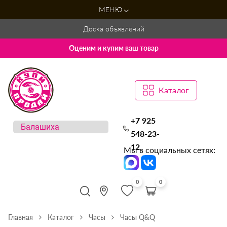
МЕНЮ
Доска объявлений
Оценим и купим ваш товар
Каталог
+7 925
548-23-
12
Мы в социальных сетях:
0
0
Главная
Каталог
Часы
Часы Q&Q