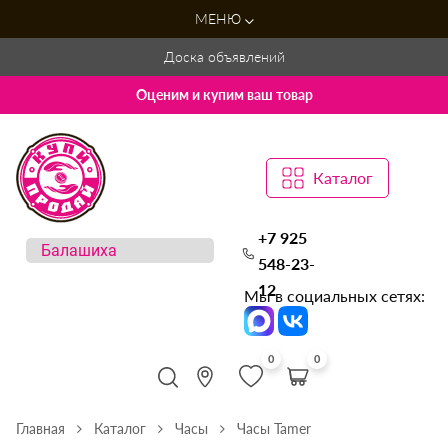
МЕНЮ
Доска объявлений
Оценим и купим ваш товар
Каталог
+7 925
548-23-
12
Мы в социальных сетях:
0
0
Главная
Каталог
Часы
Часы Tamer