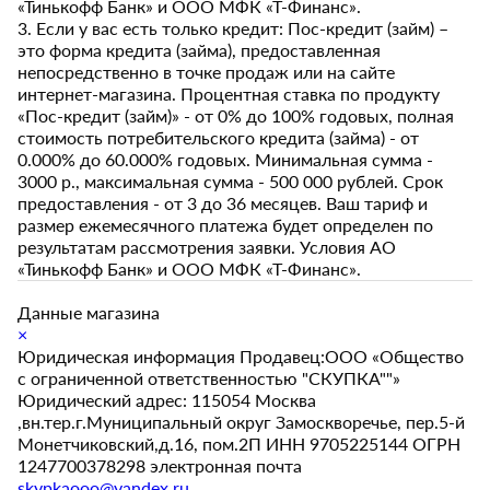
«Тинькофф Банк» и ООО МФК «Т-Финанс».
3. Если у вас есть только кредит: Пос-кредит (займ) –
это форма кредита (займа), предоставленная
непосредственно в точке продаж или на сайте
интернет-магазина. Процентная ставка по продукту
«Пос-кредит (займ)» - от 0% до 100% годовых, полная
стоимость потребительского кредита (займа) - от
0.000% до 60.000% годовых. Минимальная сумма -
3000 р., максимальная сумма - 500 000 рублей. Срок
предоставления - от 3 до 36 месяцев. Ваш тариф и
размер ежемесячного платежа будет определен по
результатам рассмотрения заявки. Условия АО
«Тинькофф Банк» и ООО МФК «Т-Финанс».
Данные магазина
×
Юридическая информация Продавец:ООО «Общество
с ограниченной ответственностью "СКУПКА""»
Юридический адрес: 115054 Москва
,вн.тер.г.Муниципальный округ Замоскворечье, пер.5-й
Монетчиковский,д.16, пом.2П ИНН 9705225144 ОГРН
1247700378298 электронная почта
skypkaooo@yandex.ru