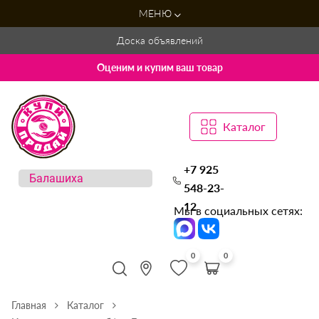
МЕНЮ
Доска объявлений
Оценим и купим ваш товар
Каталог
+7 925
548-23-
12
Мы в социальных сетях:
0
0
Главная
Каталог