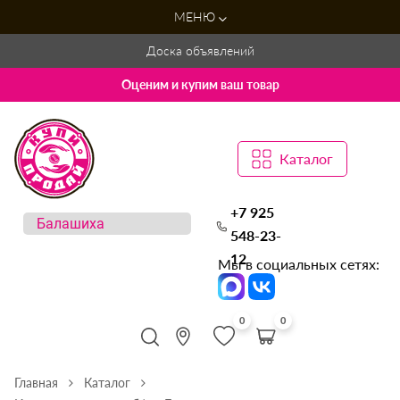
МЕНЮ
Доска объявлений
Оценим и купим ваш товар
Каталог
+7 925
548-23-
12
Мы в социальных сетях:
0
0
Главная
Каталог