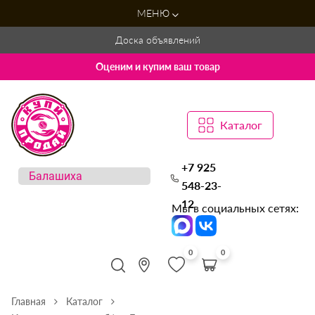
МЕНЮ
Доска объявлений
Оценим и купим ваш товар
Каталог
+7 925
548-23-
12
Мы в социальных сетях:
0
0
Главная
Каталог