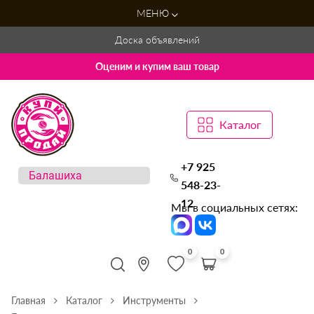
МЕНЮ
Доска объявлений
Оценим и купим ваш товар
Каталог
+7 925
548-23-
12
Мы в социальных сетях:
0
0
Главная
Каталог
Инструменты