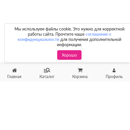
Мы используем файлы cookie. Это нужно для корректной
работы сайта. Прочтите наше
соглашение о
конфиденциальности
для получения дополнительной
информации.
Хорошо
Главная
Каталог
Корзина
Профиль
Хотите продать товар?
Оцените товар по фото
онлайн в течение 10 минут