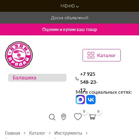
МЕНЮ
Доска объявлений
Оценим и купим ваш товар
Каталог
+7 925
548-23-
12
Мы в социальных сетях:
0
0
Главная
Каталог
Инструменты