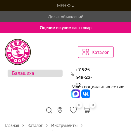
МЕНЮ
Доска объявлений
Оценим и купим ваш товар
Каталог
+7 925
548-23-
12
Мы в социальных сетях:
0
0
Главная
Каталог
Инструменты