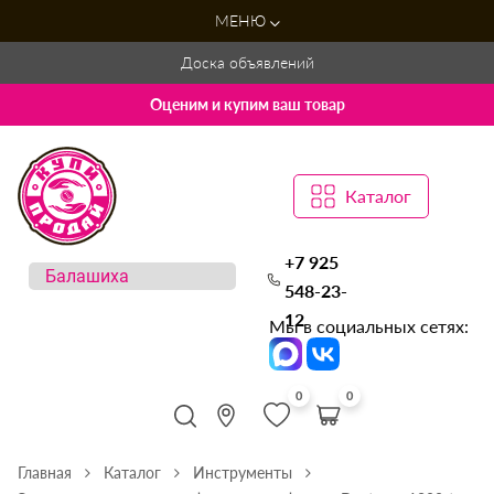
МЕНЮ
Доска объявлений
Оценим и купим ваш товар
Каталог
+7 925
548-23-
12
Мы в социальных сетях:
0
0
Главная
Каталог
Инструменты