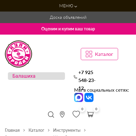
МЕНЮ
Доска объявлений
Оценим и купим ваш товар
Каталог
+7 925
548-23-
12
Мы в социальных сетях:
0
0
Главная
Каталог
Инструменты