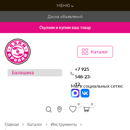
МЕНЮ
Доска объявлений
Оценим и купим ваш товар
Каталог
+7 925
548-23-
12
Мы в социальных сетях:
0
0
Главная
Каталог
Инструменты