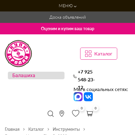
МЕНЮ
Доска объявлений
Оценим и купим ваш товар
Каталог
+7 925
548-23-
12
Мы в социальных сетях:
0
0
Главная
Каталог
Инструменты