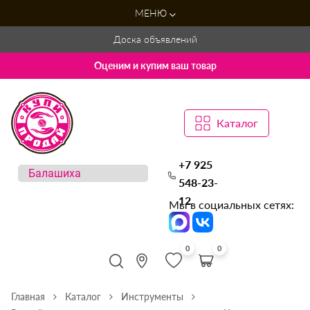
МЕНЮ
Доска объявлений
Оценим и купим ваш товар
Каталог
+7 925
548-23-
12
Мы в социальных сетях:
0
0
Главная
Каталог
Инструменты