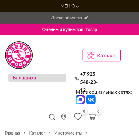
МЕНЮ
Доска объявлений
Оценим и купим ваш товар
Каталог
+7 925
548-23-
12
Мы в социальных сетях:
0
0
Главная
Каталог
Инструменты