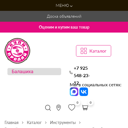
МЕНЮ
Доска объявлений
Оценим и купим ваш товар
Каталог
+7 925
548-23-
12
Мы в социальных сетях:
0
0
Главная
Каталог
Инструменты