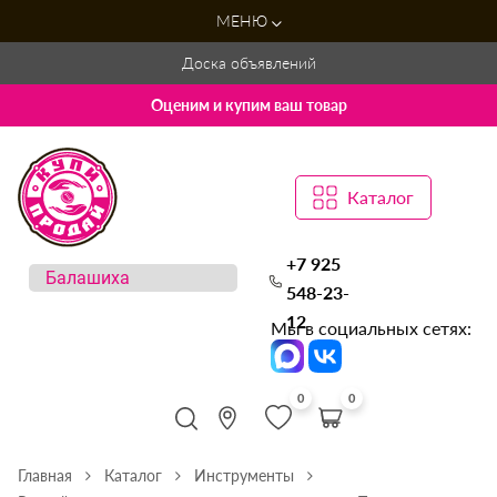
МЕНЮ
Доска объявлений
Оценим и купим ваш товар
Каталог
+7 925
548-23-
12
Мы в социальных сетях:
0
0
Главная
Каталог
Инструменты