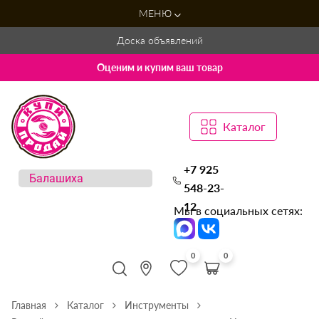
МЕНЮ
Доска объявлений
Оценим и купим ваш товар
Каталог
+7 925
548-23-
12
Мы в социальных сетях:
0
0
Главная
Каталог
Инструменты