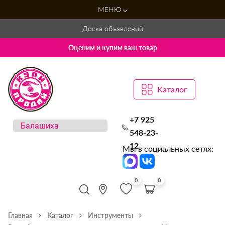
МЕНЮ
Доска объявлений
Оценим и купим ваш товар
Каталог
+7 925
548-23-
12
Мы в социальных сетях:
0
0
Главная
Каталог
Инструменты