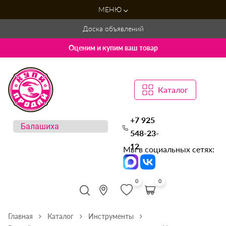
МЕНЮ
Доска объявлений
Оценим и купим ваш товар
Каталог
+7 925
548-23-
12
Мы в социальных сетях:
0
0
Главная
Каталог
Инструменты