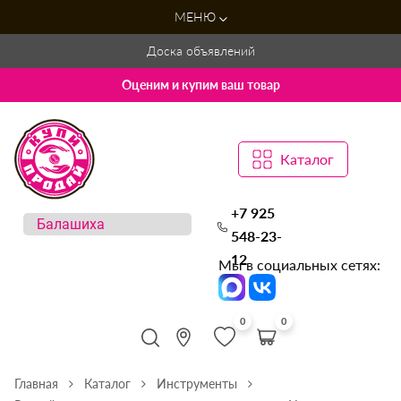
МЕНЮ
Доска объявлений
Оценим и купим ваш товар
Каталог
+7 925
548-23-
12
Мы в социальных сетях:
0
0
Главная
Каталог
Инструменты