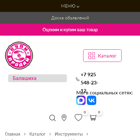
МЕНЮ
Доска объявлений
Оценим и купим ваш товар
Каталог
+7 925
548-23-
12
Мы в социальных сетях:
0
0
Главная
Каталог
Инструменты