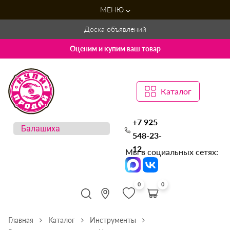
МЕНЮ
Доска объявлений
Оценим и купим ваш товар
Каталог
+7 925
548-23-
12
Мы в социальных сетях:
0
0
Главная
Каталог
Инструменты