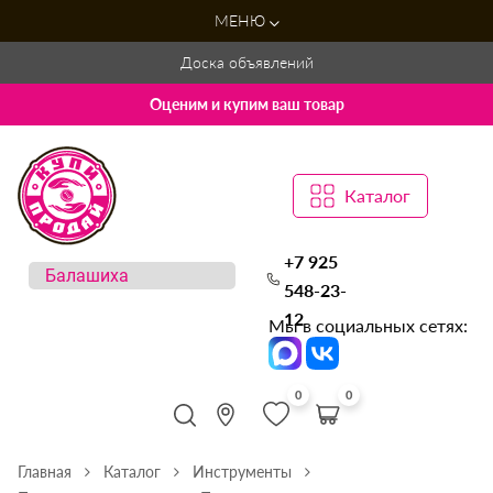
МЕНЮ
Доска объявлений
Оценим и купим ваш товар
Каталог
+7 925
548-23-
12
Мы в социальных сетях:
0
0
Главная
Каталог
Инструменты