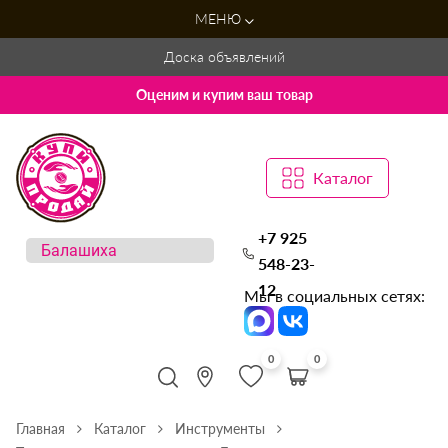
МЕНЮ
Доска объявлений
Оценим и купим ваш товар
Каталог
+7 925
548-23-
12
Мы в социальных сетях:
0
0
Главная
Каталог
Инструменты