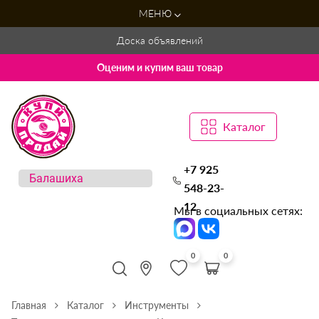
МЕНЮ
Доска объявлений
Оценим и купим ваш товар
Каталог
+7 925
548-23-
12
Мы в социальных сетях:
0
0
Главная
Каталог
Инструменты