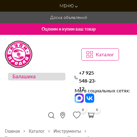
МЕНЮ
Доска объявлений
Оценим и купим ваш товар
Каталог
+7 925
548-23-
12
Мы в социальных сетях:
0
0
Главная
Каталог
Инструменты