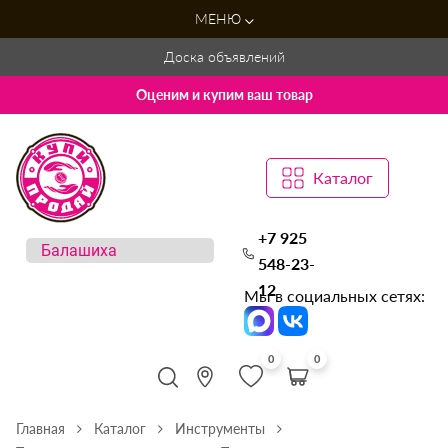
МЕНЮ
Доска объявлений
Оценим и купим ваш товар
Каталог
+7 925
548-23-
12
Мы в социальных сетях:
0
0
Главная
Каталог
Инструменты