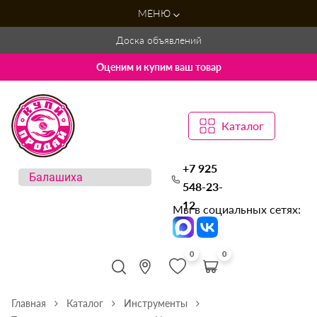
МЕНЮ
Доска объявлений
Оценим и купим ваш товар
Каталог
+7 925
548-23-
12
Мы в социальных сетях:
0
0
Главная
Каталог
Инструменты