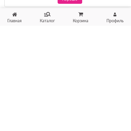
Главная
Каталог
Корзина
Профиль
Хотите продать товар?
Оцените товар по фото
онлайн в течение 10 минут
Загрузить фото